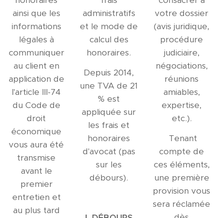
honoraires
frais
consacrer à
ainsi que les
administratifs
votre dossier
informations
et le mode de
(avis juridique,
légales à
calcul des
procédure
communiquer
honoraires.
judiciaire,
au client en
négociations,
Depuis 2014,
application de
réunions
une TVA de 21
l'article III-74
amiables,
% est
du Code de
expertise,
appliquée sur
droit
etc.).
les frais et
économique
honoraires
Tenant
vous aura été
d'avocat (pas
compte de
transmise
sur les
ces éléments,
avant le
débours).
une première
premier
provision vous
entretien et
sera réclamée
au plus tard
dès
I. DÉBOURS